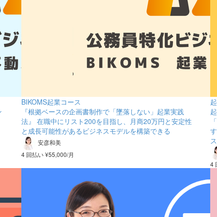
BIKOMS起業コース
起
ン
『根拠ベースの企画書制作で「墜落しない」起業実践
起
法』 在職中にリスト200を目指し、月商20万円と安定性
「
と成長可能性があるビジネスモデルを構築できる
す
ス
安彦和美
4 回払い ¥55,000/月
4