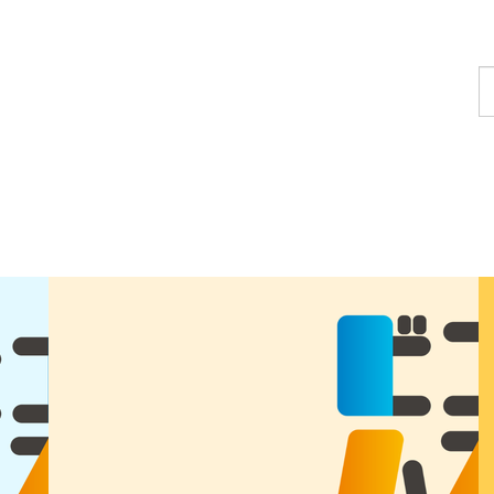
コ
ー
ス
を
探
す