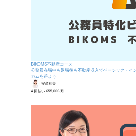
BIKOMS不動産コース
公務員在職中も退職後も不動産収入でベーシック・イ
カムを得よう
安彦和美
4 回払い ¥55,000/月