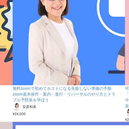
無料zoomで初めてホストになる失敗しない準備の手順
可
zoom基本操作・案内・進行・リハーサルのやり方とトラ
「
ブル予防策を学ぼう
今
金
安彦和美
¥24,000
¥2